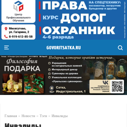
GOVORITSATKA.RU
Главная
Новости
Тэги
Инвалиды