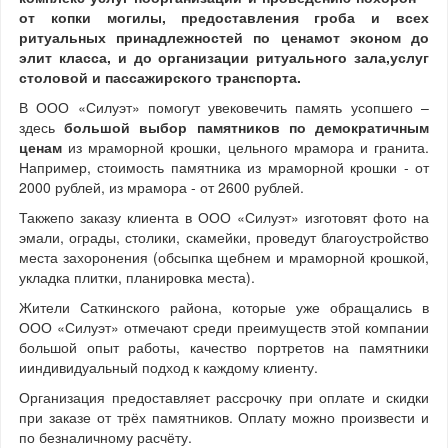
от копки могилы, предоставления гроба и всех
ритуальных принадлежностей по ценамот эконом до
элит класса, и до организации ритуального зала,услуг
столовой и пассажирского транспорта.
В ООО «Силуэт» помогут увековечить память усопшего –
здесь
большой выбор памятников по демократичным
ценам
из мраморной крошки, цельного мрамора и гранита.
Например, стоимость памятника из мраморной крошки - от
2000 рублей, из мрамора - от 2600 рублей.
Такжепо заказу клиента в ООО «Силуэт» изготовят фото на
эмали, ограды, столики, скамейки, проведут благоустройство
места захоронения (обсыпка щебнем и мраморной крошкой,
укладка плитки, планировка места).
Жители Саткинского района, которые уже обращались в
ООО «Силуэт» отмечают среди преимуществ этой компании
большой опыт работы, качество портретов на памятники
ииндивидуальный подход к каждому клиенту.
Организация предоставляет рассрочку при оплате и скидки
при заказе от трёх памятников. Оплату можно произвести и
по безналичному расчёту.