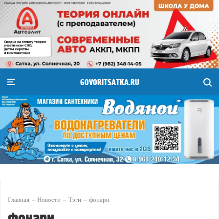
GOVORITSATKA.RU
Главная
Новости
Тэги
фонари