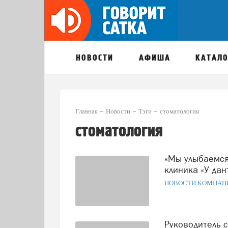
НОВОСТИ
АФИША
КАТАЛО
Главная
Новости
Тэги
стоматология
стоматология
«Мы улыбаемся вам, вы улыбаетесь миру!»: саткинская
клиника «У дан
НОВОСТИ КОМПАН
Руководитель саткинской «Клиники зубного искусства»