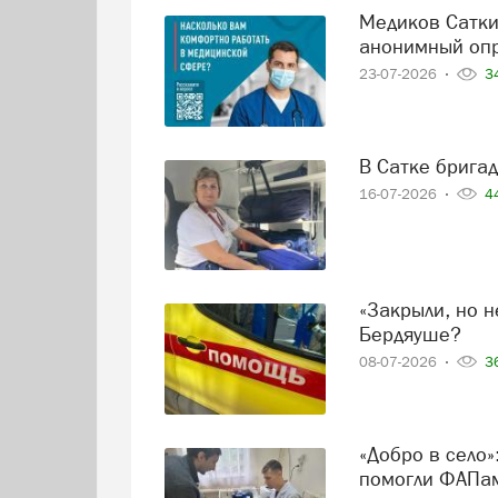
Медиков Саткинского округа призывают пройти
анонимный оп
23-07-2026
34
В Сатке брига
16-07-2026
44
«Закрыли, но не бросили»: как сейчас работает скорая в
Бердяуше?
08-07-2026
36
«Добро в село»: студенты Саткинского медколледжа
помогли ФАПам