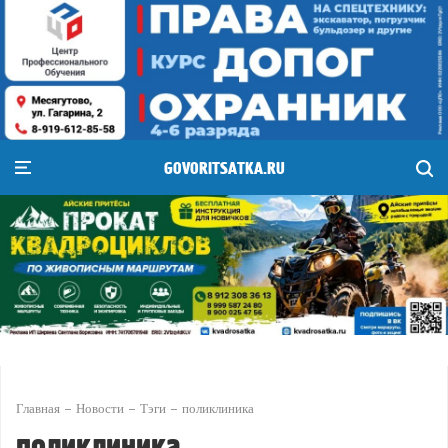
GOVORITSATKA.RU
Главная
Новости
Тэги
поликлиника