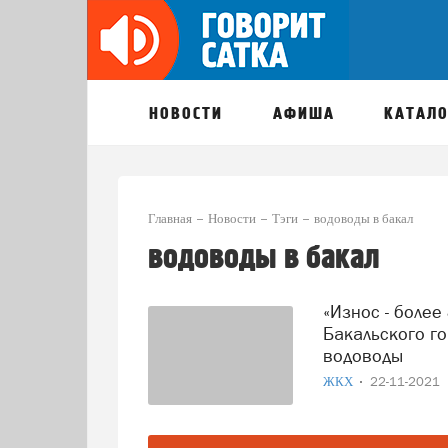
НОВОСТИ
АФИША
КАТАЛО
Главная
Новости
Тэги
водоводы в бакал
водоводы в бакал
«Износ - более 80 %»: суд обязал администрацию
Бакальского г
водоводы
ЖКХ
22-11-2021