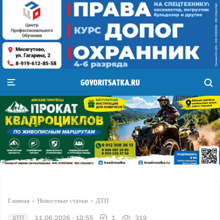
GOVORITSATKA.RU
Главная
Новостные статьи
ДТП
ДТП
11.06.2026 - 10:55
1
319