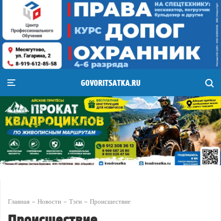
GOVORITSATKA.RU
Главная
Новости
Тэги
Происшествие