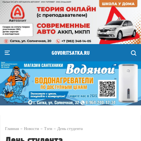
GOVORITSATKA.RU
Главная
Новости
Тэги
День студента