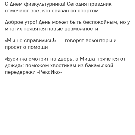
С Днем физкультурника! Сегодня праздник
отмечают все, кто связан со спортом
Доброе утро! День может быть беспокойным, но у
многих появятся новые возможности
«Мы не справились!» — говорят волонтеры и
просят о помощи
«Бусинка смотрит на дверь, а Миша прячется от
дождя»: поможем хвостикам из бакальской
передержки «РексИко»
В Саткинском округе проведен отбор проб воды
Copyright ©
2018
- 2026
РГ «Джем»
16+