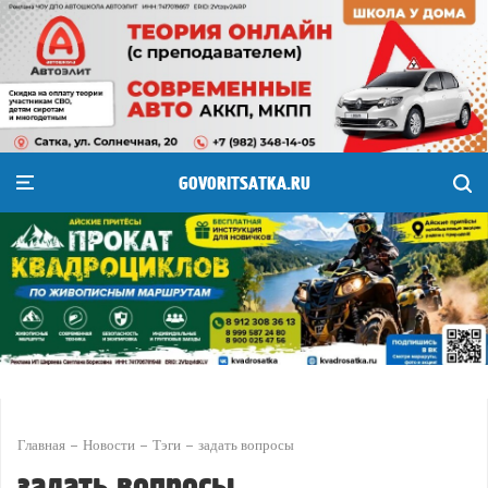
GOVORITSATKA.RU
Главная
Новости
Тэги
задать вопросы