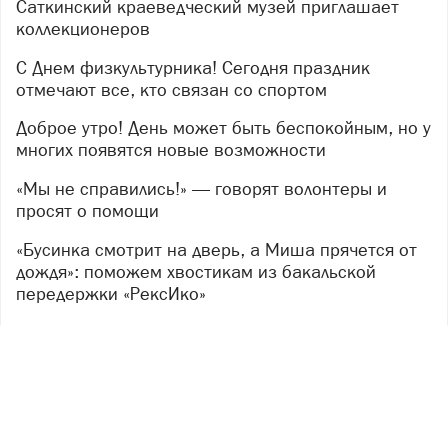
Саткинский краеведческий музей приглашает
коллекционеров
С Днем физкультурника! Сегодня праздник
отмечают все, кто связан со спортом
Доброе утро! День может быть беспокойным, но у
многих появятся новые возможности
«Мы не справились!» — говорят волонтеры и
просят о помощи
«Бусинка смотрит на дверь, а Миша прячется от
дождя»: поможем хвостикам из бакальской
передержки «РексИко»
В Саткинском округе проведен отбор проб воды
Copyright ©
2018
- 2026
РГ «Джем»