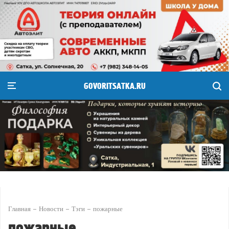
GOVORITSATKA.RU
Главная
Новости
Тэги
пожарные