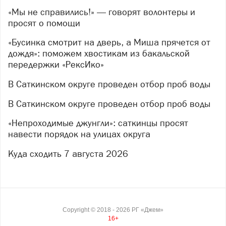
Поэтому волонтёры повторяют
«Мы не справились!» — говорят волонтеры и
просят о помощи
акцию — добровольцев ждут 8 и 9 августа (суббота и
воскресенье).
«Бусинка смотрит на дверь, а Миша прячется от
Что пригодится:
дождя»: поможем хвостикам из бакальской
передержки «РексИко»
инструменты: бензопилы, гвоздодёры,
В Саткинском округе проведен отбор проб воды
аккумуляторные болгарки, бокорезы для
проволоки, монтировки, ломы;
В Саткинском округе проведен отбор проб воды
перчатки;
«Непроходимые джунгли»: саткинцы просят
закрытая одежда;
навести порядок на улицах округа
репелленты (местность лесная — защита от
Куда сходить 7 августа 2026
насекомых обязательна).
Свои инструменты — очень приветствуются!
Все вопросы — в личные сообщения к
Александре
Богдановой
.
Copyright ©
2018
- 2026
РГ «Джем»
16+
Демонтаж ограждения проходит в рамках грантового