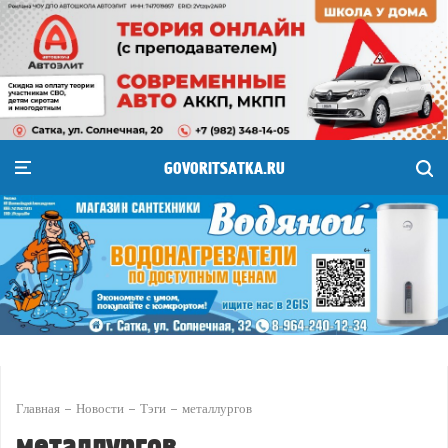
GOVORITSATKA.RU
Главная
Новости
Тэги
металлургов