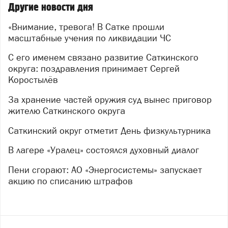
Другие новости дня
администрации округа детально осмотрели
оборудование, пообщались с участниками и оценили
«Внимание, тревога! В Сатке прошли
их готовность к работе в экстремальных условиях.
масштабные учения по ликвидации ЧС
После условного сигнала тревоги оперативно
С его именем связано развитие Саткинского
развернули штаб ликвидации ЧС. Полиция взяла под
округа: поздравления принимает Сергей
контроль периметр и оцепила «опасную» территорию.
Коростылёв
Специалисты управления ГОиЧС начали обход
жителей, разъясняя порядок действий в
За хранение частей оружия суд вынес приговор
чрезвычайной ситуации.
жителю Саткинского округа
Особое внимание уделили тем, кто особенно
Саткинский округ отметит День физкультурника
нуждается в помощи: маломобильных граждан
В лагере «Уралец» состоялся духовный диалог
эвакуировала бригада скорой помощи. Для людей,
оказавшихся в зоне условного бедствия, был
Пени сгорают: АО «Энергосистемы» запускает
развёрнут пункт горячего питания — так проверили
акцию по списанию штрафов
не только оперативность служб, но и организацию
жизнеобеспечения.
В учениях приняли участие десятки структур — от
пожарных и медиков до энергетиков и