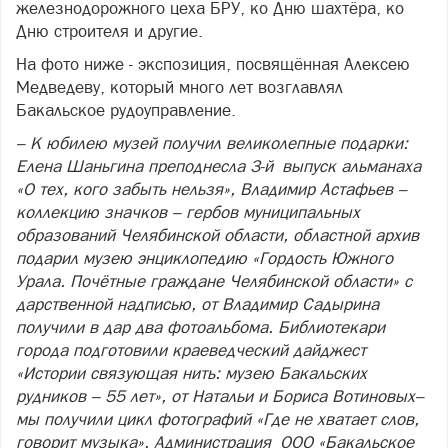
железнодорожного цеха БРУ, ко Дню шахтёра, ко
Дню строителя и другие.
На фото ниже - экспозиция, посвящённая Алексею
Медведеву, который много лет возглавлял
Бакальское рудоуправление.
– К юбилею музей получил великолепные подарки:
Елена Шаньгина преподнесла 3-й выпуск альманаха
«О тех, кого забыть нельзя», Владимир Астафьев –
коллекцию значков – гербов муниципальных
образований Челябинской области, областной архив
подарил музею энциклопедию «Гордость Южного
Урала. Почётные граждане Челябинской области» с
дарственной надписью, от Владимир Садырина
получили в дар два фотоальбома. Библиотекари
города подготовили краеведческий дайджест
«Истории связующая нить: музею Бакальских
рудников – 55 лет», от Натальи и Бориса Вотиновых–
мы получили цикл фотографий «Где не хватает слов,
говорит музыка». Администрация ООО «Бакальское