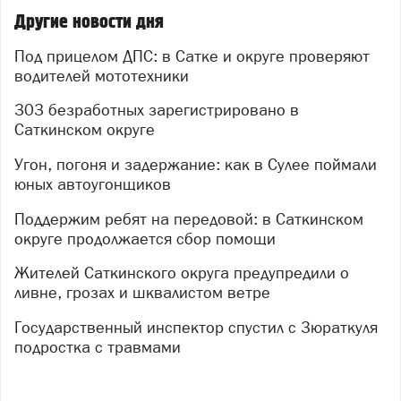
всего собирается мототранспорт. Теперь экипажи
Другие новости дня
будут активнее следить за ситуацией именно в этих
Под прицелом ДПС: в Сатке и округе проверяют
точках.
водителей мототехники
Помимо контрольных мероприятий, запланирована
303 безработных зарегистрировано в
большая профилактическая работа: инспекторы
Саткинском округе
проведут беседы с подростками в местах их отдыха,
посетят владельцев мотоциклов для разъяснений, а
Угон, погоня и задержание: как в Сулее поймали
также обследуют автомастерские и другие площадки,
юных автоугонщиков
где могут переделывать транспорт. В точках продажи
мототехники разместят информационные материалы,
Поддержим ребят на передовой: в Саткинском
а нарушителям будут вручать предостережения.
округе продолжается сбор помощи
Госавтоинспекция напоминает: если вы заметили
Жителей Саткинского округа предупредили о
нарушение или стали свидетелем ДТП, сообщите об
ливне, грозах и шквалистом ветре
этом в дежурную часть полиции по телефону 8
(35161) 5‑50‑14 либо через
официальный сайт
Государственный инспектор спустил с Зюраткуля
Госавтоинспекции
(вкладка «Госавтоинспекция»,
подростка с травмами
далее – «Прием обращений»). Ваша информация
поможет оперативно реагировать и предотвращать