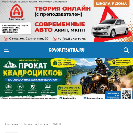
GOVORITSATKA.RU
Главная
Новости Сатки
ЖКХ