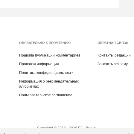
ащита от насекомых обязательна).
ются!
ОБЯЗАТЕЛЬНО К ПРОЧТЕНИЮ
ОБРАТНАЯ СВЯЗЬ
к
Александре Богдановой
.
ах грантового проекта «Дом лося Сохатка.
Правила публикации комментариев
Контакты редакции
ентского фонда природы.
Правовая информация
Заказать рекламу
Политика конфиденциальности
Информация о рекомендательных
алгоритмах
Пользовательское соглашение
Copyright ©
2018
- 2026
РГ «Джем»