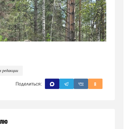
м редакции
Поделиться:
елю