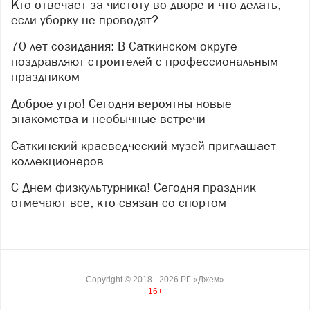
Кто отвечает за чистоту во дворе и что делать,
деревьев.
если уборку не проводят?
В настоящее время расследование завершено.
Уголовное дело с утвержденным прокурором
70 лет созидания: В Саткинском округе
обвинительным заключением направлено в
поздравляют строителей с профессиональным
Саткинский городской суд для рассмотрения по
праздником
существу, сообщили в прокуратуре Челябинской
Доброе утро! Сегодня вероятны новые
области.
знакомства и необычные встречи
Изображение: нейросеть
Саткинский краеведческий музей приглашает
коллекционеров
С Днем физкультурника! Сегодня праздник
отмечают все, кто связан со спортом
Copyright ©
2018
- 2026
РГ «Джем»
16+