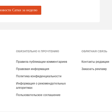
ры, аккумуляторные болгарки, бокорезы для
новости Сатки за неделю
ащита от насекомых обязательна).
ются!
ОБЯЗАТЕЛЬНО К ПРОЧТЕНИЮ
ОБРАТНАЯ СВЯЗЬ
к
Александре Богдановой
.
ах грантового проекта «Дом лося Сохатка.
Правила публикации комментариев
Контакты редакции
ентского фонда природы.
Правовая информация
Заказать рекламу
Политика конфиденциальности
Информация о рекомендательных
алгоритмах
Пользовательское соглашение