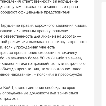
становления ответственности за нарушение
одвергнутым наказанию и лишенным права
 сообщают официальные представители
«Нарушение правил дорожного движения лицом,
азанию и лишенным права управления
т ответственность для лихачей на дорогах —
тной режим или выезжает на полосу встречного
и, если у гражданина уже есть
рав за превышение скорости на величину
ибо на величину более 80 км/ч либо за выезд
о движения или на трамвайные пути встречного
объезда препятствия, то за повторное такое
овное наказание», – пояснили в пресс-службе
ил КоАП, станет лишение свободы на срок
ть определенные должности или заниматься
о трех лет.