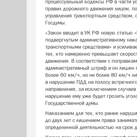
процессуальный кодексы РФ в части у
правил дорожного движения лицом, п
управления транспортным средством,
Госдумы.
«Закон вводит в УК РФ новую статью 
подвергнутым административному нак
транспортными средствами» и усиливае
тех, кто намеренно превышает скорос
движения. В соответствии с поправкам
административный штраф и он лишен п
более 60 км/ч, но не более 80 км/ч л
в нарушение ПДД на полосу встречног
направления, за исключением случаев 
нарушение ему уже будет грозить угол
Государственной думы.
Наказанием для тех, кто ранее наруш
до двух лет с лишением права занима
определенной деятельностью на срок д