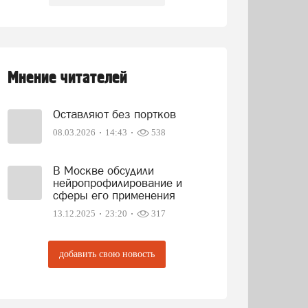
Мнение читателей
Оставляют без портков
08.03.2026
14:43
538
В Москве обсудили
нейропрофилирование и
сферы его применения
13.12.2025
23:20
317
добавить свою новость