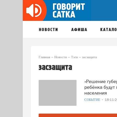
НОВОСТИ
АФИША
КАТАЛО
Главная
Новости
Тэги
засзащита
засзащита
«Решение губернатора»: в Челябинской области дома
ребёнка будут
населения
СОБЫТИЕ
18-11-