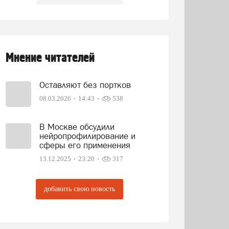
Мнение читателей
Оставляют без портков
08.03.2026
14:43
538
В Москве обсудили
нейропрофилирование и
сферы его применения
13.12.2025
23:20
317
добавить свою новость