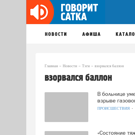
НОВОСТИ
АФИША
КАТАЛО
Главная
Новости
Тэги
взорвался баллон
взорвался баллон
В больнице умер саткинец, серьёзно пострадавший при
взрыве газово
ПРОИСШЕСТВИЯ
«Состояние тяжёлое»: подросток, пострадавший от взрыва