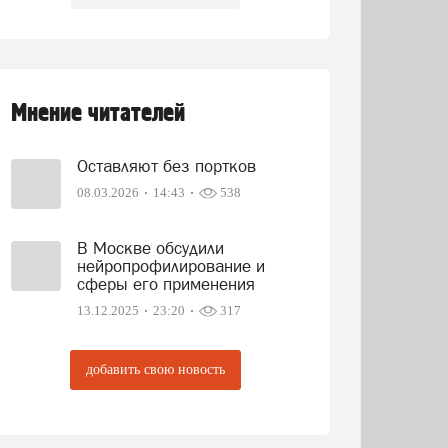
Мнение читателей
Оставляют без портков
08.03.2026
14:43
538
В Москве обсудили
нейропрофилирование и
сферы его применения
13.12.2025
23:20
317
добавить свою новость