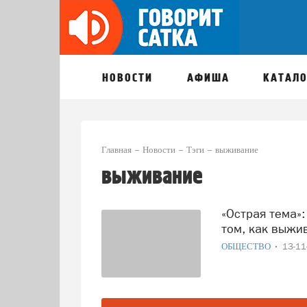
НОВОСТИ
АФИША
КАТАЛО
Главная
Новости
Тэги
выживание
выживание
«Острая тема»: жители Саткинского района рассказали о
том, как выжи
ОБЩЕСТВО
13-1