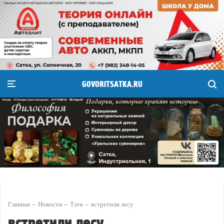
GOVORITSATKA.RU
Главная
Новости
Тэги
встретили лесу