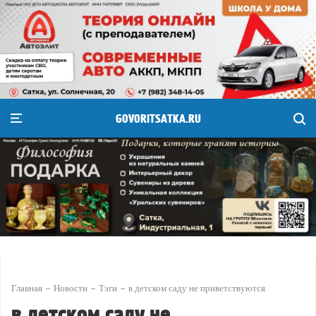
GOVORITSATKA.RU
Главная
Новости
Тэги
в детском саду не приветствуются