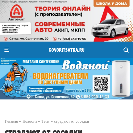
GOVORITSATKA.RU
Главная
Новости
Тэги
страдают от соседки