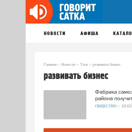
НОВОСТИ
АФИША
КАТАЛО
Главная
Новости
Тэги
развивать бизнес
развивать бизнес
Фабрика самозанятых может помочь жителям Саткинского
района получи
ОБЩЕСТВО
10-0