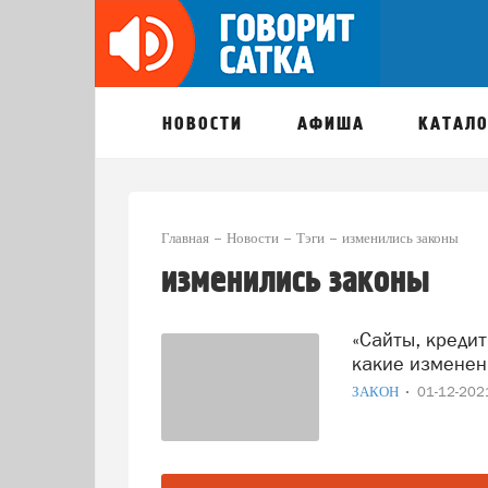
НОВОСТИ
АФИША
КАТАЛО
Главная
Новости
Тэги
изменились законы
изменились законы
«Сайты, кредиты, налоги, QR-коды»: саткинцам рассказали,
какие изменени
ЗАКОН
01-12-20