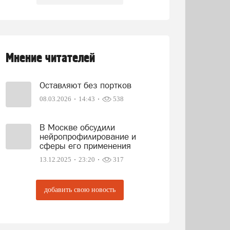
Мнение читателей
Оставляют без портков
08.03.2026
14:43
538
В Москве обсудили
нейропрофилирование и
сферы его применения
13.12.2025
23:20
317
добавить свою новость