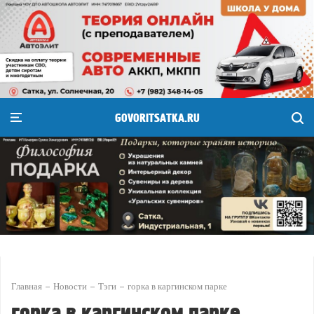
GOVORITSATKA.RU
Главная
Новости
Тэги
горка в каргинском парке