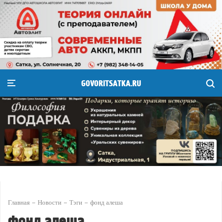
GOVORITSATKA.RU
Главная
Новости
Тэги
фонд алеша