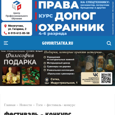
GOVORITSATKA.RU
Главная
Новости
Тэги
фестиваль - конкурс