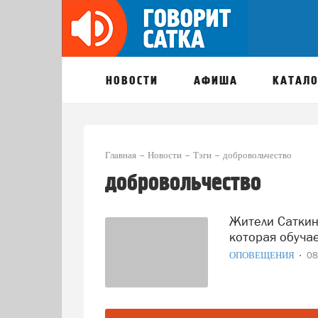
НОВОСТИ
АФИША
КАТАЛО
Главная
Новости
Тэги
добровольчество
добровольчество
Жители Саткинского района могут присоединиться к игре,
которая обуча
ОПОВЕЩЕНИЯ
08