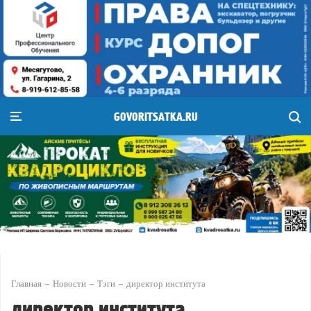
GOVORITSATKA.RU
Главная
Новости
Тэги
директор института