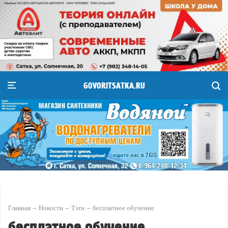
GOVORITSATKA.RU
Главная
Новости
Тэги
бесплатное обучение