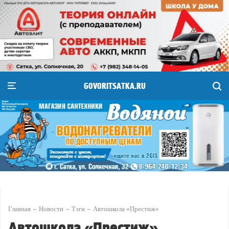
GOVORITSATKA.RU
Главная
Новости
Тэги
Автошкола «Престиж»