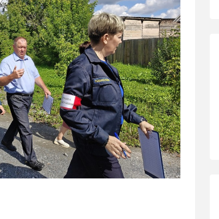
роизошло подтопление жилых домов на улицах
 Условная угроза потребовала от служб