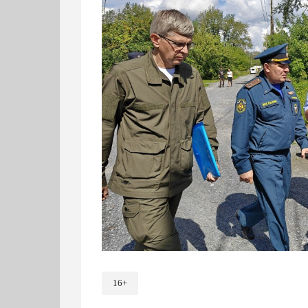
16+
По легенде, из‑за резкого паводка п
Ивана Ренева, Заречной и Щербакова.