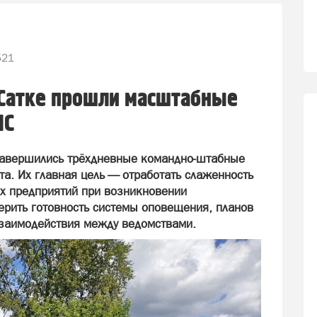
521
 Сатке прошли масштабные
ЧС
завершились трёхдневные командно‑штабные
ста. Их главная цель — отработать слаженность
их предприятий при возникновении
ерить готовность системы оповещения, планов
заимодействия между ведомствами.