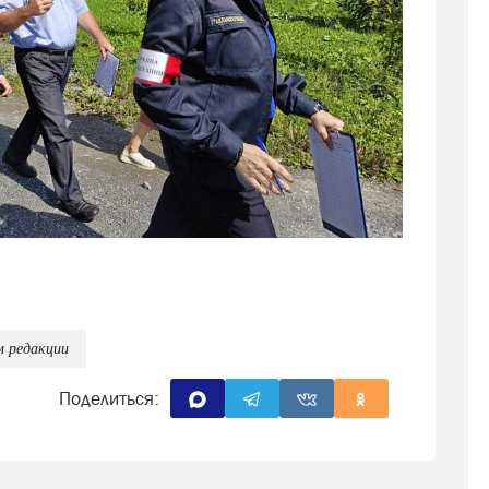
роизошло подтопление жилых домов на улицах
 Условная угроза потребовала от служб
оординации.
м редакции
прошёл смотр сил и средств Саткинского
Поделиться:
дке у третьей проходной Саткинского
ь спецтехника: пожарные расчёты, автомобили
 машины газовой службы, а также техника от
редставители Главного управления МЧС по