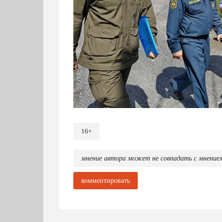
16+
По легенде, из‑за резкого паводка п
Ивана Ренева, Заречной и Щербакова.
максимальной собранности и чёткой к
мнение автора может не совпадать с мнение
Перед стартом практических действий 
комментировать
муниципального звена РСЧС. На площа
чугуноплавильного завода выстроилас
полиции, реанимобили скорой помощи,
промышленных предприятий округа. П