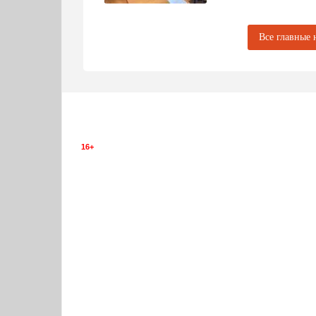
Фото:
АО "Саткинский чугуноплавильн
Все главные 
16+