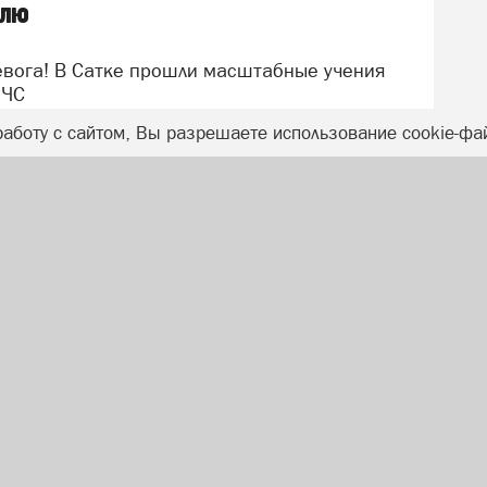
елю
 Выставка-ярмарка работ мастериц прикладного
 6+
 ЧС
альная выставка Александра Сартасова. Вход
521 просмотр
аботу с сайтом, Вы разрешаете использование cookie-фа
. Выставка Екатерины Симоновой. Вход 50
озаика». Вход 50 рублей.6+
принимает Сергей Коростылёв
0 лет ВЛКСМ, 26)
але времени и символов». 0+ Билет взрослый —
304 просмотра
уб.
ыболовлева «Гармония света, цвета и тени».
й и пенсионный — 40 руб.
ем образования Саткинского округа
круга
541 просмотр