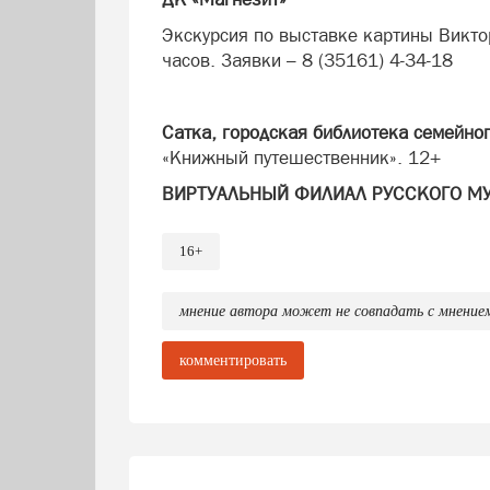
Экскурсия по выставке картины Викто
часов. Заявки – 8 (35161) 4-34-18
Сатка, городская библиотека семейног
«Книжный путешественник». 12+
ВИРТУАЛЬНЫЙ ФИЛИАЛ РУССКОГО М
Сатка, Отдел культурных инициатив (5
16+
«Сокровища Русского музея»: знакомс
по пятницу с 11.00 до 19.00 часов). 6
мнение автора может не совпадать с мнение
ВЫСТАВКИ
ДК «Магнезит»
комментировать
- Выставка Русского музея. Виктор Ва
часов. 0+
- «Выставка-ностальгия» (фотовыставка
Сквер. 0+
- 11.00-19.00. Фотовыставка «Вечно 