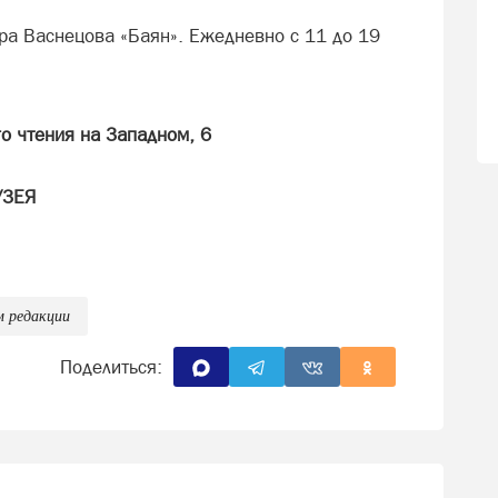
ра Васнецова «Баян». Ежедневно с 11 до 19
о чтения на Западном, 6
УЗЕЯ
0 лет ВЛКСМ, 26)
тво с филиалом Русского музея (с понедельника
+
м редакции
Поделиться:
снецов. «Баян». Вход свободный, с 11 до 19
 в рамках проекта «Сатка: код города»).
живые». 0+