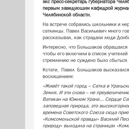
экс пресс-секретарь губернатора Челя
первым заведующим кафедрой журнали
Челябинской области.
На встрече собрались школьники и н
саткинцы. Павел Васильевич много го
рассказывал, как страдали люди Донб
Интересно, что Большаков обращался 
чтобы его включили в список учителей 
стремлению не суждено было сбыться.
Кстати, Павел Большаков высказался 
восхищением:
«Живёт такой город – Сатка в Уральск
Земля. И эти слова – не преувеличени
Ватикан на Южном Урале... Сердце Сат
заповедная природа, это высокогорное
времена Советского Союза сюда прие
«Комсомольской правды» Василий Песк
природу» выходила на страницах «Комс