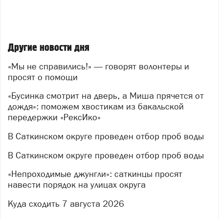
рождается настоящее командное единство.
Участники называют тот день мощным,
увлекательным и по-настоящему эпичным — и теперь
у тех, кто не смог присоединиться в будни, появится
Другие новости дня
второй шанс внести свой вклад.
Поэтому волонтёры повторяют
«Мы не справились!» — говорят волонтеры и
просят о помощи
акцию — добровольцев ждут 8 и 9 августа (суббота и
воскресенье).
«Бусинка смотрит на дверь, а Миша прячется от
Что пригодится:
дождя»: поможем хвостикам из бакальской
передержки «РексИко»
инструменты: бензопилы, гвоздодёры,
В Саткинском округе проведен отбор проб воды
аккумуляторные болгарки, бокорезы для
проволоки, монтировки, ломы;
В Саткинском округе проведен отбор проб воды
перчатки;
«Непроходимые джунгли»: саткинцы просят
закрытая одежда;
навести порядок на улицах округа
репелленты (местность лесная — защита от
Куда сходить 7 августа 2026
насекомых обязательна).