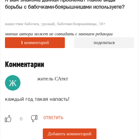
борьбы с бабочками-боярышницами используете?
нашествие бабочек
урожай
бабочки-боярышницы
16+
мнение автора может не совпадать с мнением редакции
1
комментарий
поделиться
Комментарии
житель САткт
Ж
каждый год такая напасть!
ОТВЕТИТЬ
Добавить комментарий