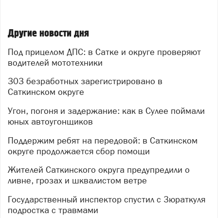
патрулирования и время дежурств, опираясь на
статистику аварийности и данные о местах, где чаще
всего собирается мототранспорт. Теперь экипажи
Другие новости дня
будут активнее следить за ситуацией именно в этих
Под прицелом ДПС: в Сатке и округе проверяют
точках.
водителей мототехники
Помимо контрольных мероприятий, запланирована
303 безработных зарегистрировано в
большая профилактическая работа: инспекторы
Саткинском округе
проведут беседы с подростками в местах их отдыха,
посетят владельцев мотоциклов для разъяснений, а
Угон, погоня и задержание: как в Сулее поймали
также обследуют автомастерские и другие площадки,
юных автоугонщиков
где могут переделывать транспорт. В точках продажи
мототехники разместят информационные материалы,
Поддержим ребят на передовой: в Саткинском
а нарушителям будут вручать предостережения.
округе продолжается сбор помощи
Госавтоинспекция напоминает: если вы заметили
Жителей Саткинского округа предупредили о
нарушение или стали свидетелем ДТП, сообщите об
ливне, грозах и шквалистом ветре
этом в дежурную часть полиции по телефону 8
(35161) 5‑50‑14 либо через
официальный сайт
Государственный инспектор спустил с Зюраткуля
Госавтоинспекции
(вкладка «Госавтоинспекция»,
подростка с травмами