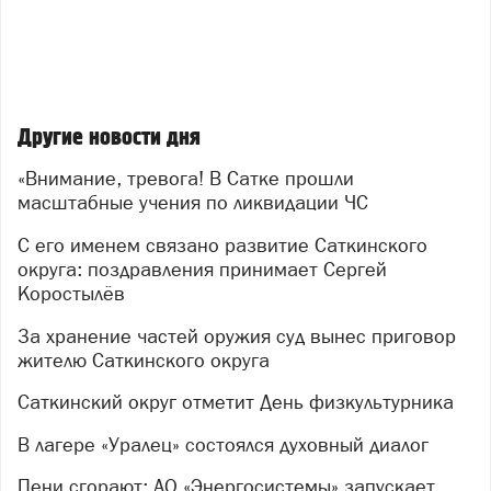
реанимобили скорой помощи, машины газовой
службы, а также техника от промышленных
предприятий округа. Представители Главного
управления МЧС по Челябинской области и
специалисты управления гражданской защиты
Другие новости дня
администрации округа детально осмотрели
оборудование, пообщались с участниками и оценили
«Внимание, тревога! В Сатке прошли
их готовность к работе в экстремальных условиях.
масштабные учения по ликвидации ЧС
После условного сигнала тревоги оперативно
С его именем связано развитие Саткинского
развернули штаб ликвидации ЧС. Полиция взяла под
округа: поздравления принимает Сергей
контроль периметр и оцепила «опасную» территорию.
Коростылёв
Специалисты управления ГОиЧС начали обход
жителей, разъясняя порядок действий в
За хранение частей оружия суд вынес приговор
чрезвычайной ситуации.
жителю Саткинского округа
Особое внимание уделили тем, кто особенно
Саткинский округ отметит День физкультурника
нуждается в помощи: маломобильных граждан
В лагере «Уралец» состоялся духовный диалог
эвакуировала бригада скорой помощи. Для людей,
оказавшихся в зоне условного бедствия, был
Пени сгорают: АО «Энергосистемы» запускает