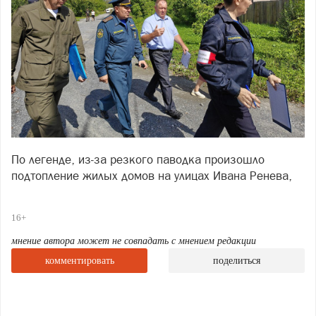
По легенде, из‑за резкого паводка произошло
подтопление жилых домов на улицах Ивана Ренева,
Заречной и Щербакова. Условная угроза
потребовала от служб максимальной собранности и
16+
чёткой координации.
мнение автора может не совпадать с мнением редакции
Перед стартом практических действий прошёл смотр
комментировать
поделиться
сил и средств Саткинского муниципального звена
РСЧС. На площадке у третьей проходной Саткинского
чугуноплавильного завода выстроилась спецтехника:
пожарные расчёты, автомобили полиции,