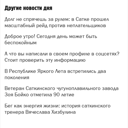
авто числился в должниках, инспекторы ГИБДД
останавливали автомобиль. Дальше в дело вступали
Другие новости дня
судебные приставы.
Долг не спрячешь за рулем: в Сатке прошел
Применялись разные формы информирования — в
масштабный рейд против неплательщиков
зависимости от стадии исполнительного
Доброе утро! Сегодня день может быть
производства. Тем, кому нужно было прийти на
беспокойным
прием или выполнить дополнительные действия,
вручали извещения. Тем, против кого уже были
А что вы написали в своем профиле в соцсетях?
приняты серьезные меры (например, вынесено
Стоит проверить эту информацию
постановление об аресте имущества или запрете
выезда за границу), передавали уведомления.
В Республике Яркого Лета встретились два
поколения
Но самой действенной мерой оказался арест
автомобилей. Процедура является мерой
Ветеран Саткинского чугуноплавильного завода
принудительного исполнения: составляется акт описи
Зоя Бойко отметила 90 летие
и ареста имущества; накладывается запрет на любые
регистрационные действия — продать, подарить или
Бег как энергия жизни: история саткинского
переоформить машину уже не получится; эвакуация
тренера Вячеслава Хизбулина
транспортного средства на спецстоянку для его
последующей оценки и реализации на торгах.