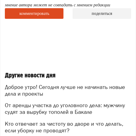
Ранее в городе Бакале оперативники экономической
мнение автора может не совпадать с мнением редакции
безопасности и противодействия коррупции ОМВД
комментировать
поделиться
выявили и задокументировали факт незаконной
вырубки тополей. В результате противоправных
действий был причинен материальный ущерб на
сумму свыше 714 тысяч рублей.
В ходе комплекса оперативно-розыскных
мероприятий сотрудники ЭБиПК установили
причастность к преступлению 46-летнего жителя
города Коркино. Как выяснили полицейские,
Другие новости дня
фигурант арендовал в Бакале земельный участок под
строительство магазина-склада. Чтобы обустроить
Доброе утро! Сегодня лучше не начинать новые
удобный подъездной путь к будущему коммерческому
дела и проекты
объекту, подозреваемый организовал вырубку
От аренды участка до уголовного дела: мужчину
деревьев.
судят за вырубку тополей в Бакале
В настоящее время расследование завершено.
Уголовное дело с утвержденным прокурором
Кто отвечает за чистоту во дворе и что делать,
обвинительным заключением направлено в
если уборку не проводят?