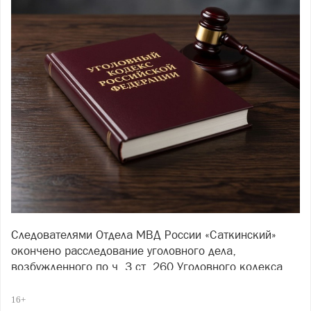
Следователями Отдела МВД России «Саткинский»
окончено расследование уголовного дела,
возбужденного по ч. 3 ст. 260 Уголовного кодекса
Российской Федерации (Незаконная рубка лесных
насаждений).
16+