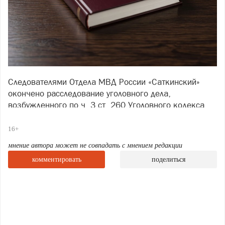
Следователями Отдела МВД России «Саткинский»
окончено расследование уголовного дела,
возбужденного по ч. 3 ст. 260 Уголовного кодекса
Российской Федерации (Незаконная рубка лесных
насаждений).
16+
Ранее в городе Бакале оперативники экономической
мнение автора может не совпадать с мнением редакции
безопасности и противодействия коррупции ОМВД
комментировать
поделиться
выявили и задокументировали факт незаконной
вырубки тополей. В результате противоправных
действий был причинен материальный ущерб на
сумму свыше 714 тысяч рублей.
В ходе комплекса оперативно-розыскных