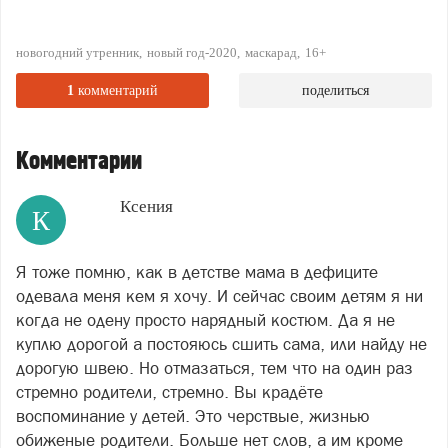
новогодний утренник
новый год-2020
маскарад
16+
1
комментарий
поделиться
Комментарии
Ксения
К
Я тоже помню, как в детстве мама в дефиците
одевала меня кем я хочу. И сейчас своим детям я ни
когда не одену просто нарядный костюм. Да я не
куплю дорогой а постояюсь сшить сама, или найду не
дорогую швею. Но отмазаться, тем что на один раз
стремно родители, стремно. Вы крадёте
воспоминание у детей. Это черствые, жизнью
обиженые родители. Больше нет слов, а им кроме