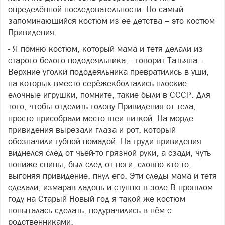
определённой последовательности. Но самый
запоминающийся костюм из её детства – это костюм
Привидения.
- Я помню костюм, который мама и тётя делали из
старого белого пододеяльника, - говорит Татьяна. -
Верхние уголки пододеяльника превратились в уши,
на которых вместо серёжекболтались плоские
елочные игрушки, помните, такие были в СССР. Для
того, чтобы отделить голову Привидения от тела,
просто присобрали место шеи ниткой. На морде
привидения вырезали глаза и рот, который
обозначили губной помадой. На груди привидения
виднелся след от чьей-то грязной руки, а сзади, чуть
пониже спины, был след от ноги, словно кто-то,
выгоняя привидение, пнул его. Эти следы мама и тётя
сделали, измарав ладонь и ступню в золе.В прошлом
году на Старый Новый год я такой же костюм
попыталась сделать, подурачились в нём с
родственниками.