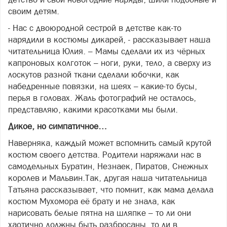
своим детям.
- Нас с двоюродной сестрой в детстве как-то
нарядили в костюмы дикарей, - рассказывает наша
читательница Юлия. – Мамы сделали их из чёрных
капроновых колготок – ноги, руки, тело, а сверху из
лоскутов разной ткани сделали юбочки, как
набедренные повязки, на шеях – какие-то бусы,
перья в головах. Жаль фотографий не осталось,
представляю, какими красотками мы были.
Дикое, но симпатичное…
Наверняка, каждый может вспомнить самый крутой
костюм своего детства. Родители наряжали нас в
самодельных Буратин, Незнаек, Пиратов, Снежных
королев и Мальвин.Так, другая наша читательница
Татьяна рассказывает, что помнит, как мама делала
костюм Мухомора её брату и не знала, как
нарисовать белые пятна на шляпке – то ли они
хаотично должны быть разбросаны, то ли в