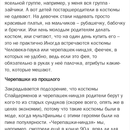
ясельной группе, например, у меня вся группа -
зайчики. А вот детей постаршеродители в костюмы
не одевают. На девочек стали надевать просто
красивые платья, на мальчиков – рубашечку, бабочку
и брючки. Или лень молодым родителям делать
костюм, или считают, что на один день купить его –
это не практично.Иногда встречаются костюмы
Человека-паука или черепашек-ниндзя, феечек, в
которых не удобно, ведь если это фея, то
обязательно в руках у неё палочка, атрибуты какие-
то, которые мешают.
Черепашки из прошлого
Закрадывается подозрение, что костюмы
Спайдерменов и черепашек-ниндзя родители берут у
кого-то из старых сундуков (скорее всего, опять же в
целях экономии), потому что такие костюмы были в
моде, когда мультфильмы с этими героями были на
пике популярности. «Черепашки-ниндзя» мы,
например, смотрели ещё в конце 90-х, вряд ли для