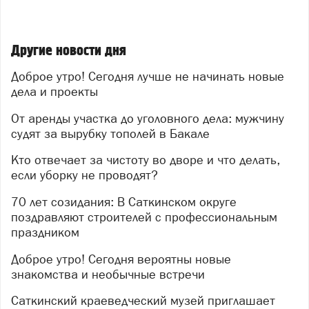
мероприятий сотрудники ЭБиПК установили
причастность к преступлению 46-летнего жителя
города Коркино. Как выяснили полицейские,
Другие новости дня
фигурант арендовал в Бакале земельный участок под
строительство магазина-склада. Чтобы обустроить
Доброе утро! Сегодня лучше не начинать новые
удобный подъездной путь к будущему коммерческому
дела и проекты
объекту, подозреваемый организовал вырубку
От аренды участка до уголовного дела: мужчину
деревьев.
судят за вырубку тополей в Бакале
В настоящее время расследование завершено.
Уголовное дело с утвержденным прокурором
Кто отвечает за чистоту во дворе и что делать,
обвинительным заключением направлено в
если уборку не проводят?
Саткинский городской суд для рассмотрения по
70 лет созидания: В Саткинском округе
существу, сообщили в прокуратуре Челябинской
поздравляют строителей с профессиональным
области.
праздником
Изображение: нейросеть
Доброе утро! Сегодня вероятны новые
знакомства и необычные встречи
Саткинский краеведческий музей приглашает