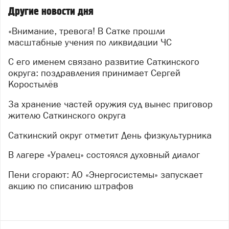
специалисты управления гражданской защиты
Другие новости дня
администрации округа детально осмотрели
оборудование, пообщались с участниками и оценили
«Внимание, тревога! В Сатке прошли
их готовность к работе в экстремальных условиях.
масштабные учения по ликвидации ЧС
После условного сигнала тревоги оперативно
С его именем связано развитие Саткинского
развернули штаб ликвидации ЧС. Полиция взяла под
округа: поздравления принимает Сергей
контроль периметр и оцепила «опасную» территорию.
Коростылёв
Специалисты управления ГОиЧС начали обход
жителей, разъясняя порядок действий в
За хранение частей оружия суд вынес приговор
чрезвычайной ситуации.
жителю Саткинского округа
Особое внимание уделили тем, кто особенно
Саткинский округ отметит День физкультурника
нуждается в помощи: маломобильных граждан
В лагере «Уралец» состоялся духовный диалог
эвакуировала бригада скорой помощи. Для людей,
оказавшихся в зоне условного бедствия, был
Пени сгорают: АО «Энергосистемы» запускает
развёрнут пункт горячего питания — так проверили
акцию по списанию штрафов
не только оперативность служб, но и организацию
жизнеобеспечения.
В учениях приняли участие десятки структур — от