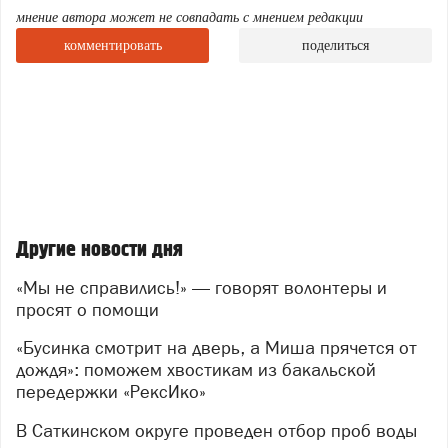
мнение автора может не совпадать с мнением редакции
комментировать
поделиться
За один рабочий день команда волонтёров смогла
разобрать лишь 75 метров ограждения из
запланированных 300 — остальное ждёт впереди.
Да, задача непростая, но именно в такой работе
рождается настоящее командное единство.
Участники называют тот день мощным,
увлекательным и по-настоящему эпичным — и теперь
у тех, кто не смог присоединиться в будни, появится
Другие новости дня
второй шанс внести свой вклад.
Поэтому волонтёры повторяют
«Мы не справились!» — говорят волонтеры и
просят о помощи
акцию — добровольцев ждут 8 и 9 августа (суббота и
воскресенье).
«Бусинка смотрит на дверь, а Миша прячется от
Что пригодится:
дождя»: поможем хвостикам из бакальской
передержки «РексИко»
инструменты: бензопилы, гвоздодёры,
В Саткинском округе проведен отбор проб воды
аккумуляторные болгарки, бокорезы для