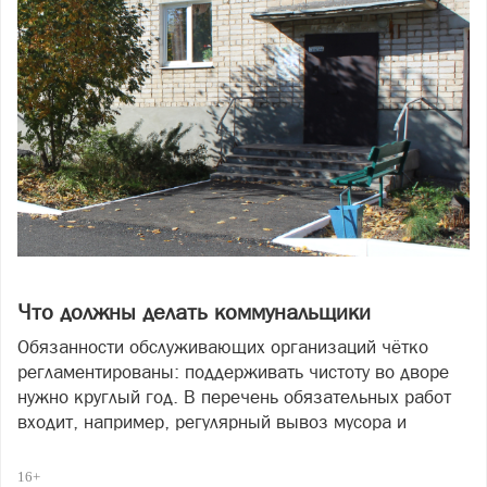
Что должны делать коммунальщики
Обязанности обслуживающих организаций чётко
регламентированы: поддерживать чистоту во дворе
нужно круглый год. В перечень обязательных работ
входит, например, регулярный вывоз мусора и
очистка урн. В летний сезон к этому добавляется
покос травы, а зимой — уборка снега и борьба с
16+