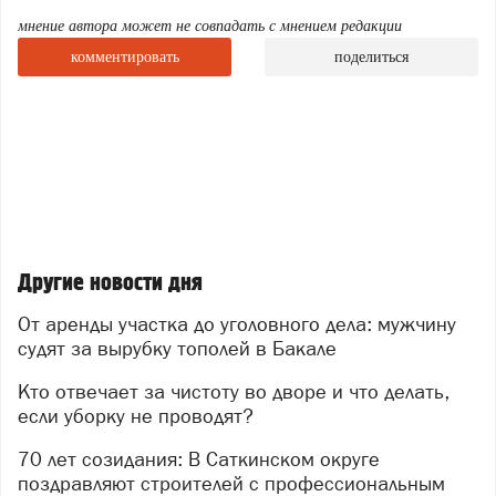
наледью на тротуарах.
мнение автора может не совпадать с мнением редакции
Нормативы закреплены в официальных документах:
комментировать
поделиться
минимальный набор работ зафиксирован в
Постановлении Правительства РФ от 03.04.2013
№ 290, а периодичность их выполнения — в
Постановлении Госстроя РФ от 27.09.2003 № 170.
Куда жаловаться, если двор не убирают
Начните с обращения в
Другие новости дня
аварийно‑диспетчерскую службу УК.
Телефон
можно найти в платёжной квитанции либо на
От аренды участка до уголовного дела: мужчину
информационном стенде в подъезде. При
судят за вырубку тополей в Бакале
звонке обязательно сообщите о проблеме, а
Кто отвечает за чистоту во дворе и что делать,
также запишите номер заявки, дату и время
если уборку не проводят?
обращения, а также Ф. И. О. принявшего
70 лет созидания: В Саткинском округе
звонок диспетчера — эти данные пригодятся,
поздравляют строителей с профессиональным