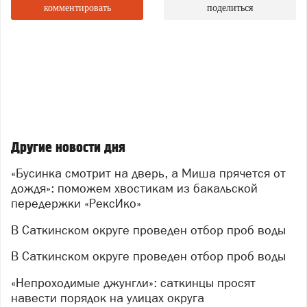
Рядом с ним –
Бусинка
: каждый день она неотрывно
комментировать
поделиться
смотрит на дверь. В этом взгляде – столько
ожидания, столько тихой веры, что вот‑вот
раздадутся шаги того самого человека, который
скажет: «Я за тобой».
Другие новости дня
«Бусинка смотрит на дверь, а Миша прячется от
дождя»: поможем хвостикам из бакальской
передержки «РексИко»
В Саткинском округе проведен отбор проб воды
В Саткинском округе проведен отбор проб воды
«Непроходимые джунгли»: саткинцы просят
навести порядок на улицах округа